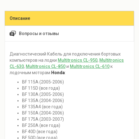
Описание
Вопросы и отзывы
Диагностический Кабель для подключения бортовых
компьютеров на лодки
Multitronics CL-950
,
Multitronics
CL-630
,
Multitronics CL-850
и
Multitronics CL-610
к
лодочным моторам
Honda
:
BF 115A (2005-2006)
BF 115D (все года)
BF 130A (2005-2006)
BF 135A (2004-2006)
BF 135A4 (все года)
BF 150A (2004-2006)
BF 175A (2003-2007)
BF 250A (все года)
BF 40D (все года)
BF 50D (все года)