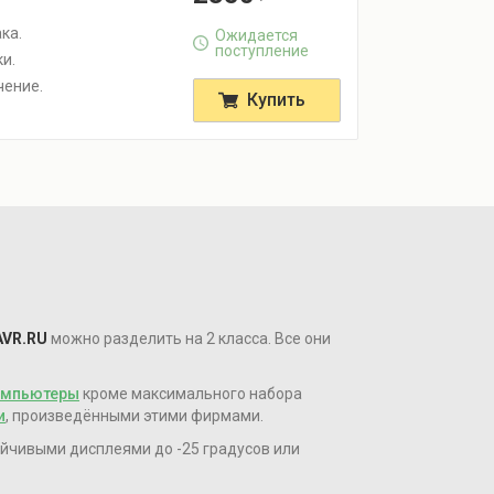
ка.
Ожидается
поступление
и.
чение.
Купить
VR.RU
можно разделить на 2 класса. Все они
омпьютеры
кроме максимального набора
и
, произведёнными этими фирмами.
йчивыми дисплеями до -25 градусов или