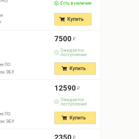
240)
Есть в наличии
е.
Купить
.
7500
r
Ожидается
поступление
.
ие ПО.
Купить
ок ЭБУ.
12590
r
Ожидается
поступление
.
ие ПО.
Купить
ок ЭБУ.
2350
r