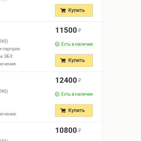
Купить
11500
r
240)
Есть в наличии
и парприз
ок ЭБУ.
Купить
лючение.
12400
r
240)
Есть в наличии
Купить
лючение.
10800
r