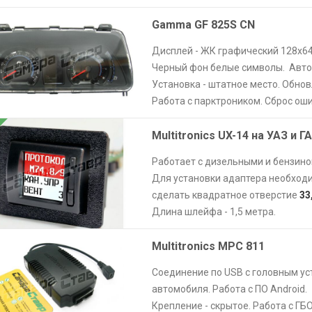
Gamma GF 825S CN
Дисплей - ЖК графический 128x6
Черный фон белые символы. Авто
Установка - штатное место. Обнов
Работа с парктроником. Сброс ош
Multitronics UX-14 на УАЗ и Г
Работает с дизельными и бензино
Для установки адаптера необход
сделать квадратное отверстие
33
Длина шлейфа - 1,5 метра.
Multitronics МРС 811
Соединение по USB с головным у
автомобиля. Работа с ПО Android.
Крепление - скрытое. Работа с ГБ