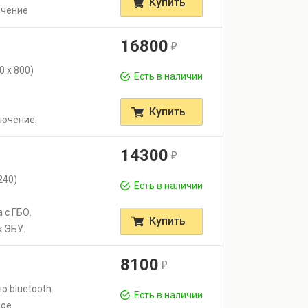
Купить
ючение
16800
r
0 х 800)
Есть в наличии
Купить
лючение.
14300
r
240)
Есть в наличии
 с ГБО.
Купить
к ЭБУ.
8100
r
о bluetooth
Есть в наличии
ое.