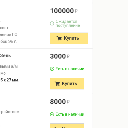
100000
r
4
Ожидается
поступление
свет.
ление ПО.
Купить
ибок ЭБУ.
3000
АЗель
r
выми а/м.
Есть в наличии
имо
,5 х 27 мм.
Купить
8000
r
стройством
Есть в наличии
О.