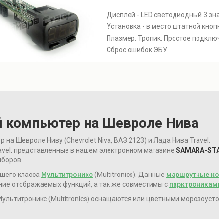
Дисплей - LED светодиодный 3 зна
Установка - в место штатной кнопк
Плазмер. Тропик. Простое подклю
Сброс ошибок ЭБУ.
й компьютер на Шевроле Нива
а Шевроле Ниву (Chevrolet Niva, ВАЗ 2123) и Лада Нива Travel.
avel, представленные в нашем электронном магазине
SAMARA-STA
иборов.
сшего класса
Мультитроникс
(Multitronics). Данные
маршрутные к
ие отображаемых функций, а так же совместимы с
парктроникам
льтитроникс (Multitronics) оснащаются или цветными морозоусто