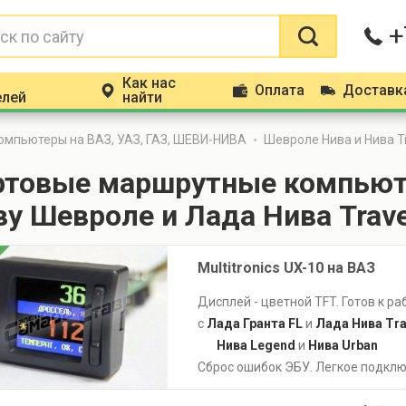
+
Как нас
Оплата
Доставк
m
p
d
елей
найти
омпьютеры на ВАЗ, УАЗ, ГАЗ, ШЕВИ-НИВА
Шевроле Нива и Нива T
ртовые маршрутные компьют
у Шевроле и Лада Нива Trave
Multitronics UX-10 на ВАЗ
Дисплей - цветной TFT. Готов к ра
с
Лада Гранта FL
и
Лада Нива Tra
Нива Legend
и
Нива Urban
Сброс ошибок ЭБУ. Легкое подклю