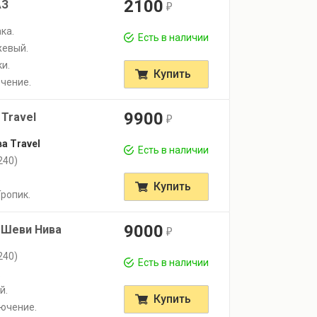
2100
АЗ
r
ка.
Есть в наличии
жевый.
и.
Купить
чение.
9900
 Travel
r
а Travel
Есть в наличии
240)
.
Купить
Тропик.
9000
я Шеви Нива
r
240)
Есть в наличии
.
й.
Купить
ючение.