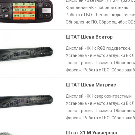
Дисплей - цветной TFT 2.4" (320 х 
Крепление БК - лобовое стекло
Работа с ГБО. Легкое подключени
Обновление ПО. Сброс ошибок ЭБУ
ШТАТ Шеви Вектор
Дисплей - ЖК с RGB подсветкой.
Установка - в место заглушки БКЛ
Голос. Тропик. Плазмер. Обновлен
Форсаж. Работа с ГБО. Сброс ошиб
ШТАТ Шеви Матрикс
Дисплей - ЖК сверхконтрастный.
Установка - в место заглушки БКЛ
Голос. Тропик. Плазмер. Обновлен
Форсаж. Работа с ГБО. Сброс ошиб
Штат X1 M Универсал