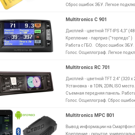
Сброс ошибок ЭБУ. Легкое подкл
Multitronics C 901
Дисплей - цветной TFT-IPS 4,3" (48
Крепление - парприз ("торпедо" )
Работа с ГБО. Сброс ошибок ЭБУ.
Голос. Осциллограф. Легкое подк
Multitronics RC 701
Дисплей - цветной TFT 2.4" (320 х 
Установка - в 1DIN, 2DIN, ISO место.
Съемная передняя панель. Работа
Голос. Осциллограф. Сброс ошибо
Multitronics MPC 801
Вывод информации на Смартфон п
Крепление - скрытое, универсальн