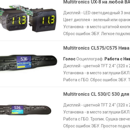
Multitronics UX-8 на любой В
Дисплей - LED светодиодный 3 зна
Цвет дисплея - зеленый или оран
Установка - в место штатной кнопк
Сброс ошибок ЭБУ. Легкое подклю
Multitronics CL575/С575 Нива
Голос
Осциллограф.
Работа с Нив
Дисплей - цветной TFT 2.4" (320 х 
Установка - в место заглушки БКЛ
Работа с ГБО. Сброс ошибок ЭБУ. 
Multitronics CL 530/C 530 дл
Дисплей - цветной TFT 2.4" (320 х 
Установка - в место заглушки БКЛ
Работа с ГБО. Тропик. Сушка свече
Сброс ошибок ЭБУ. Простое подкл