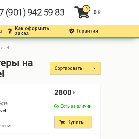
7 (901) 942 59 83
0
0
r
Как оформить
а
Гарантия
q
g
заказ
ravel
еры на
Сортировать
l
2800
r
боте
Есть в наличии
vel
Купить
чение.