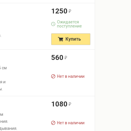
1250
r
Ожидается
поступление
.
Купить
560
r
5 см
Нет в наличии
я и
ы.
1080
r
см
ния.
Нет в наличии
дывания.