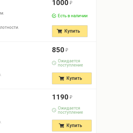
1000
r
м.
Есть в наличии
лотности.
Купить
.
850
r
Ожидается
поступление
.
Купить
1190
r
Ожидается
поступление
.
Купить