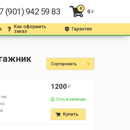
7 (901) 942 59 83
0
0
r
Как оформить
а
Гарантия
q
g
заказ
агажник
Сортировать
1200
r
 см.
Есть в наличии
ько
й.
Купить
.