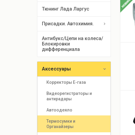
Тюнинг Лада Ларгус
Присадки. Автохимия.
Антибукс/Цепи на колеса/
Блокировки 
дифференциала
Аксессуары
Корректоры Е-газа
Видеорегистраторы и 
антирадары
Автоодеяло
Термосумки и 
Органайзеры