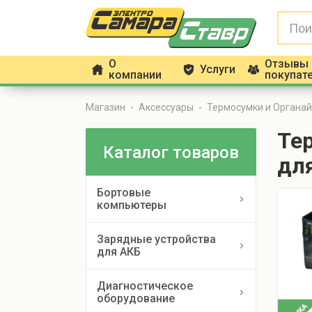
О
Отзывы
Услуги
h
g
f
компании
покупат
Магазин
Аксессуары
Термосумки и Органа
Те
Каталог товаров
дл
Бортовые
компьютеры
Зарядные устройства
для АКБ
Диагностическое
оборудование