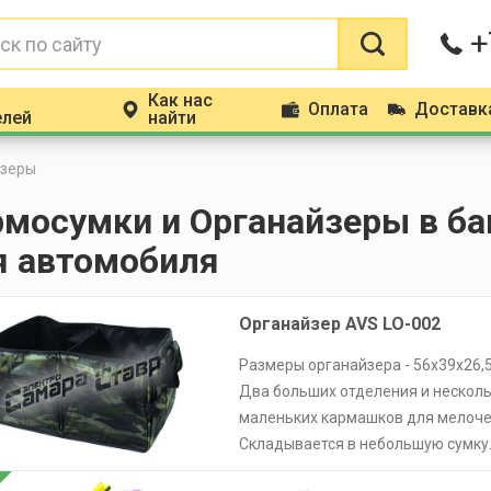
+
Как нас
Оплата
Доставк
m
p
d
елей
найти
йзеры
рмосумки и Органайзеры в б
я автомобиля
Органайзер AVS LO-002
Размеры органайзера - 56х39х26,5
Два больших отделения и нескол
маленьких кармашков для мелоче
Складывается в небольшую сумку