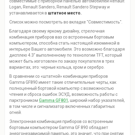
совместимые с приборной панелью автомобилей Renault
Logan, Renault Sandero, Renault Sandero Stepway и
устанавливается в
штатное место.
Список можно посмотреть во вкладке "Совместимость".
Благодаря своему яркому дизайну, стрелочная
комбинация приборов ваз со встроенным бортовым
компьютером, способна стать настоящей изюминкой в
интерьере Вашего автомобиля. Это возможно благодаря
дисплею 4.3" выполненному по технологии TFT, который
может быть изготовлен по заказу покупателя в трех
вариантах, это: черные кольца, хром и серебро.
В сравнении со «штатной» комбинации приборов
Gamma GF890 имеет такие отличительные черты, как
полноценный бортовой компьютер с возможностью
чтения и сброса ошибок ЭСУД, возможность работы с
парктроником
Gamma GF801
, широкий набор указателей,
в том числе и сигнализатор включенных габаритных
огней.
Электронная комбинация приборов со встроенным
бортовым компьютером Gamma GF 890 обладает
энергонезависимой памятью, это значит, что при снятии