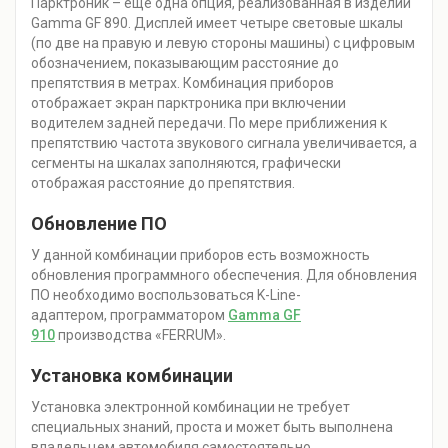
Парктроник – еще одна опция, реализованная в изделии
Gamma GF 890. Дисплей имеет четыре световые шкалы
(по две на правую и левую стороны машины) с цифровым
обозначением, показывающим расстояние до
препятствия в метрах. Комбинация приборов
отображает экран парктроника при включении
водителем задней передачи. По мере приближения к
препятствию частота звукового сигнала увеличивается, а
сегменты на шкалах заполняются, графически
отображая расстояние до препятствия.
Обновление ПО
У данной комбинации приборов есть возможность
обновления программного обеспечения. Для обновления
ПО необходимо воспользоваться K-Line-
адаптером, программатором
Gamma GF
910
производства «FERRUM».
Установка комбинации
Установка электронной комбинации не требует
специальных знаний, проста и может быть выполнена
владельцем автомобиля самостоятельно.