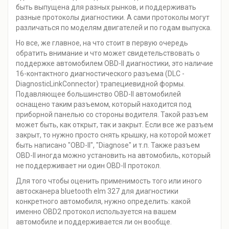
быть выпущена для разных рынков, и поддерживать
разные протоколы диагностики. А сами протоколы могут
различаться по моделям двигателей и по годам выпуска.
Но все, же главное, на что стоит в первую очередь
обратить внимание и что может свидетельствовать о
поддержке автомобилем OBD-II диагностики, это наличие
16-контактного диагностического разъема (DLC -
DiagnosticLinkConnector) трапециевидной формы.
Подавляющее большинство OBD-II автомобилей
оснащено таким разъемом, который находится под
приборной панелью со стороны водителя. Такой разъем
может быть, как открыт, так и закрыт. Если все же разъем
закрыт, то нужно просто снять крышку, на которой может
быть написано "OBD-II", "Diagnose" и т.п. Также разъем
OBD-II иногда можно установить на автомобиль, который
не поддерживает ни один OBD-II протокол.
Для того чтобы оценить применимость того или иного
автосканера bluetooth elm 327 для диагностики
конкретного автомобиля, нужно определить: какой
именно OBD2 протокол используется на вашем
автомобиле и поддерживается ли он вообще.