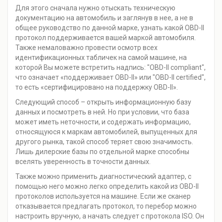
Для этого сначала нужно отыскать техническую
документацию на автомобиль и заглянув в нее, а не в
общее руководство по данной марке, узнать какой OBD-II
протокол поддерживается вашей маркой автомобиля.
Также немаловажно провести осмотр всех
идентификационных табличек на самой машине, на
которой Вы можете встретить надпись: "OBD-II compliant",
что означает «поддерживает OBD-II» или "OBD-II certified",
то есть «сертифицировано на поддержку OBD-II».
Следующий способ – открыть информационную базу
данных и посмотреть в ней. Но при условии, что база
может иметь неточности, и содержать информацию,
относящуюся к маркам автомобилей, выпущенных для
другого рынка, такой способ теряет свою значимость.
Лишь дилерские базы по отдельной марке способны
вселять уверенность в точности данных.
Также можно применить диагностический адаптер, с
помощью него можно легко определить какой из OBD-II
протоколов используется на машине. Если же сканер
отказывается предлагать протокол, то перебор можно
настроить вручную, а начать следует с протокола ISO. Он