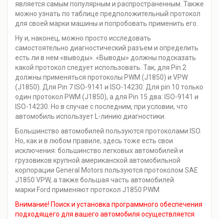
является самым популярным и распространенным. Также
можно узнать по таблице предположительный протокол
для своей марки машины и попробовать применить его.
Ну и, наконец, можно просто исследовать
самостоятельно диагностический разъем и определить
есть ли в нем «выводы». «Выводы» должны подсказать
какой протокол следует использовать. Так, для Pin 2
должны применяться протоколы PWM (J1850) и VPW
(J1850). Для Pin 7 ISO-9141 и ISO-14230. Для pin 10 только
один протокол PWM (J1850), а для Pin 15 два: ISO-9141 и
ISO-14230. Но в случае с последним, при условии, что
автомобиль использует L-линию диагностики.
Большинство автомобилей пользуются протоколами ISO.
Но, как и в любом правиле, здесь тоже есть свои
исключения: большинство легковых автомобилей и
грузовиков крупной американской автомобильной
корпорации General Motors пользуются протоколом SAE
J1850 VPW, а также большая часть автомобилей
марки Ford применяют протокол J1850 PWM.
Внимание! Поиск и установка программного обеспечения
подходящего для вашего автомобиля осуществляется