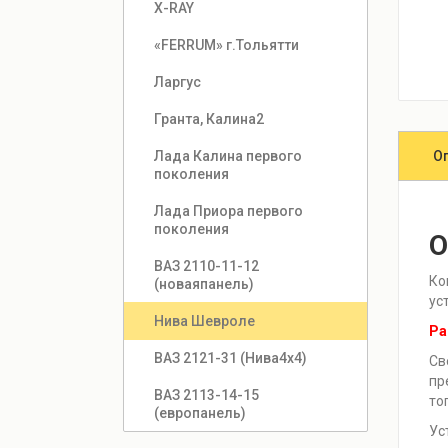
Х-RAY
«FERRUM» г.Тольятти
Ларгус
Гранта, Калина2
О
Лада Калина первого 
поколения
Лада Приора первого 
поколения
О
ВАЗ 2110-11-12 
Ко
(новаяпанель)
ус
Нива Шевроле
Ра
ВАЗ 2121-31 (Нива4х4)
Св
пр
ВАЗ 2113-14-15 
то
(европанель)
Ус