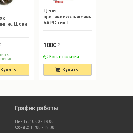
Цепи
противоскольжения
ок
БАРС тип L
инг на Шеви
1000
r
r
ется
Есть в наличии
пление
Купить
Купить
График работы
Пн-Пт:
10:00 - 19:00
Сб-ВС:
11:00 - 18:00