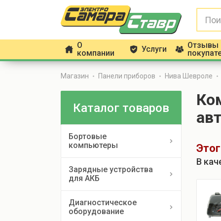
О
Отзывы
Услуги
h
g
f
компании
покупат
Магазин
Панели приборов
Нива Шевроле
Ко
Каталог товаров
ав
Бортовые
компьютеры
Этог
В кач
Зарядные устройства
для АКБ
Диагностическое
оборудование