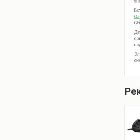
зн
Вс
Ga
GF
Дл
ор
ос
Эл
сн
Ре