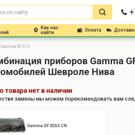
+
Как нас
Оплата
Доставк
m
p
d
елей
найти
Gamma GF 615
мбинация приборов Gamma GF
томобилей Шевроле Нива
о товара нет в наличии
естве замены мы можем порекомендовать вам сл
Gamma GF 825S CN