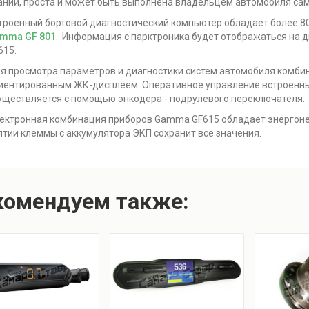
аний, проста и может быть выполнена владельцем автомобиля сам
троенный бортовой диагностический компьютер обладает более 8
mma GF 801
. Информация с парктроника будет отображаться на
615.
я просмотра параметров и диагностики систем автомобиля комби
иентированным ЖК-дисплеем. Оперативное управление встроенн
уществляется с помощью энкодера - подрулевого переключателя.
ектронная комбинация приборов Gamma GF615 обладает энергонез
ятии клеммы с аккумулятора ЭКП сохранит все значения.
комендуем также: