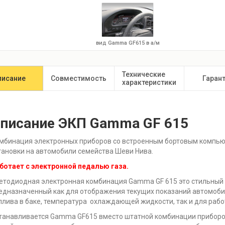
вид Gamma GF615 в а/м
Технические
писание
Совместимость
Гаран
характеристики
писание ЭКП Gamma GF 615
мбинация электронных приборов со встроенным бортовым компь
тановки на автомобили семейства Шеви Нива.
ботает с электронной педалью газа.
етодиодная электронная комбинация Gamma GF 615 это стильный
едназначенный как для отображения текущих показаний автомобиля
плива в баке, температура охлаждающей жидкости, так и для рабо
танавливается Gamma GF615 вместо штатной комбинации приборов