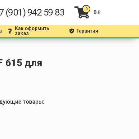
7 (901) 942 59 83
0
0
r
Как оформить
а
Гарантия
q
g
заказ
 615 для
едующие товары: