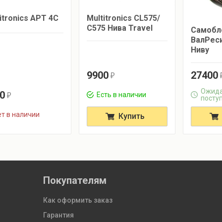
itronics APT 4C
Multitronics CL575/
С575 Нива Travel
Самобл
ВалРес
Ниву
9900
27400
r
Ожида
0
Есть в наличии
r
посту
т в наличии
Купить
Покупателям
Как оформить заказ
Гарантия