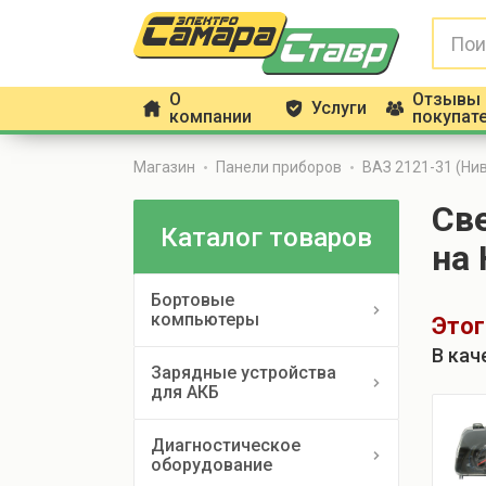
О
Отзывы
Услуги
h
g
f
компании
покупат
Магазин
Панели приборов
ВАЗ 2121-31 (Ни
Св
Каталог товаров
на 
Бортовые
компьютеры
Этог
В кач
Зарядные устройства
для АКБ
Диагностическое
оборудование