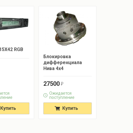
15Х42 RGB
Блокировка
дифференциала
Нива 4х4
27500
r
ется
Ожидается
пление
поступление
Купить
Купить