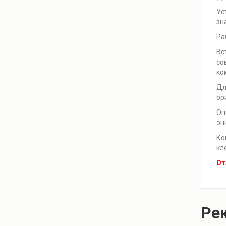
Ус
зн
Ра
Вс
со
ко
Дл
ор
Оп
эн
Ко
кл
От
Ре