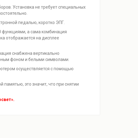
оров. Установка не требует специальных
остоятельно.
ктронной педалью, коротко ЭПГ.
0 функциями, а сама комбинация
ка отображается на дисплее
нация снабжена вертикально
ерным фоном и белыми символами.
ьютером осуществляется с помощью
памятью, это значит, что при снятии
освет».