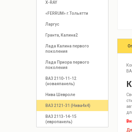
Х-RAY
«FERRUM» г.Тольятти
Ларгус
Гранта, Калина2
О
Лада Калина первого 
поколения
Лада Приора первого 
Ко
поколения
ВА
ВАЗ 2110-11-12 
К
(новаяпанель)
Св
Нива Шевроле
ст
ВАЗ 2121-31 (Нива4х4)
ав
дл
ВАЗ 2113-14-15 
Вн
(европанель)
Дл