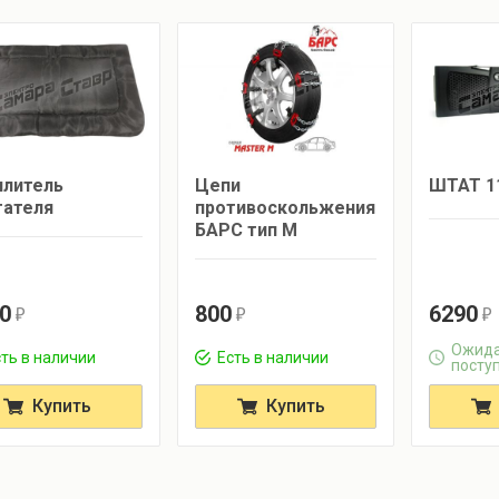
Цепи
плитель
ШТАТ 1
противоскольжения
гателя
БАРС тип М
0
800
6290
r
r
r
Ожида
ть в наличии
Есть в наличии
посту
Купить
Купить