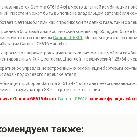
танавливается Gamma GF616 4х4 вместо штатной комбинации приб
аний, проста и может быть выполнена владельцем автомобиля сам
ботает с автомобилями как с тросиковой педалью газа, так и с эле
троенный бортовой диагностический компьютер обладает более 8
вместима с парктроником
Gamma GF801
. Информация с парктрони
мбинации Gamma GF616 Нива4х4.
я просмотра параметров и диагностики систем автомобиля комби
иентированным ЖК-дисплеем. Дисплей - графический 128x64 с ч
еративное управление встроенным в комбинации бортовым комп
кодера - подрулевого переключателя.
мбинация приборов Gamma GF616 4х4 обладает энергонезависимой 
еммы с аккумулятора ЭКП сохранит все значения.
личие Gamma GF616 4х4 от
Gamma GF615
наличие функции «Авт
комендуем также: