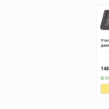
Уте
дви
148
Ес