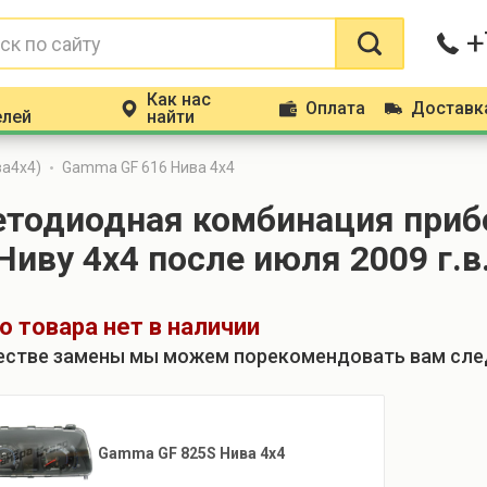
+
Как нас
Оплата
Доставк
m
p
d
елей
найти
ва4х4)
Gamma GF 616 Нива 4x4
етодиодная комбинация при
Ниву 4х4 после июля 2009 г.в
о товара нет в наличии
естве замены мы можем порекомендовать вам сл
Gamma GF 825S Нива 4х4