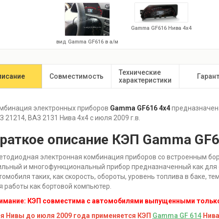
Gamma GF616 Нива 4x4
вид Gamma GF616 в а/м
Технические
писание
Совместимость
Гаран
характеристики
мбинация электронных приборов
Gamma GF616 4х4
предназначена
З 21214, ВАЗ 2131 Нива 4х4 с июля 2009 г.в.
раткое описание КЭП Gamma GF6
етодиодная электронная комбинация приборов со встроенным бо
ильный и многофункциональный прибор предназначенный как для
томобиля таких, как скорость, обороты, уровень топлива в баке, 
я работы как бортовой компьютер.
имание: КЭП совместима с автомобилями выпущенными только 
я Нивы до июля 2009 года применяется КЭП
Gamma GF 614
Нива