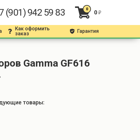
7 (901) 942 59 83
0
0
r
Как оформить
а
Гарантия
q
g
заказ
боров Gamma GF616
.
едующие товары: