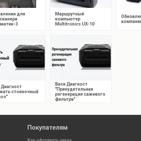
вления для
Маршрутный
Обновле
сканера
компьютер
компании
матик-3
Multitronics UX-10
Вася Диагност
 Диагност
"Принудительная
жать стояночный
регенерация сажевого
оз"
фильтра"
Покупателям
Как оформить заказ