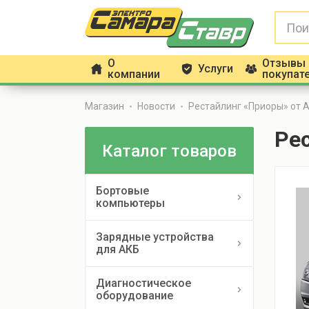
О
Отзывы
Услуги
h
g
f
компании
покупат
Магазин
Новости
Рестайлинг «Приоры» от 
Ре
Каталог товаров
Бортовые
компьютеры
Зарядные устройства
для АКБ
Диагностическое
оборудование