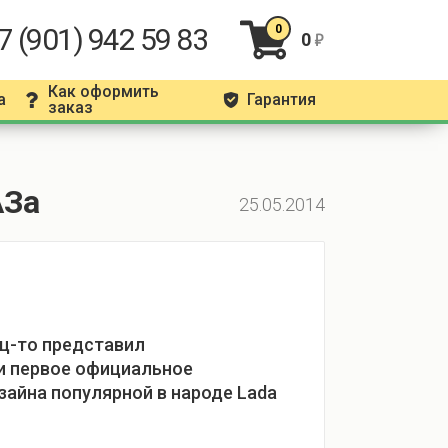
7 (901) 942 59 83
0
0
r
Как оформить
а
Гарантия
q
g
заказ
АЗа
25.05.2014
ц-то представил
 первое официальное
зайна популярной в народе Lada