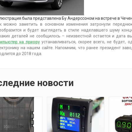
люстрация была представлена Бу Андерссоном на встрече в Чечен
к можно заметить в основном изменения затронули переднюю
еобразится и будет выглядеть в стиле наделавшего шуму конц
каких деталей не сообщилось – неизвестной остается и дата в
мпьютер на приору
устанавливаться, скорее всего, не будет,
ектронику на нашем сайте. Напомним, что ранее президент заво
одлится до 2018 года.
следние новости