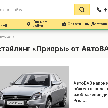
+
Как нас
Оплата
Доставк
m
p
d
елей
найти
АвтоВАЗа
стайлинг «Приоры» от АвтоВ
АвтоВАЗ наконе
общественности
изображение ди
Priora.