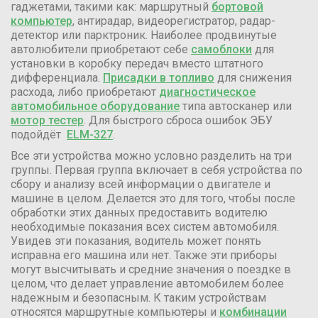
гаджетами, такими как: маршрутный
бортовой
компьютер
, антирадар, видеорегистратор, радар-
детектор или парктроник. Наиболее продвинутые
автолюбители приобретают себе
самоблоки
для
установки в коробку передач вместо штатного
дифференциала.
Присадки в топливо
для снижения
расхода, либо приобретают
диагностическое
автомобильное оборудование
типа автосканер или
мотор тестер
. Для быстрого сброса ошибок ЭБУ
подойдёт
ELM-327
.
Все эти устройства можно условно разделить на три
группы. Первая группа включает в себя устройства по
сбору и анализу всей информации о двигателе и
машине в целом. Делается это для того, чтобы после
обработки этих данных предоставить водителю
необходимые показания всех систем автомобиля.
Увидев эти показания, водитель может понять
исправна его машина или нет. Также эти приборы
могут высчитывать и средние значения о поездке в
целом, что делает управление автомобилем более
надежным и безопасным. К таким устройствам
относятся маршрутные компьютеры и
комбинации