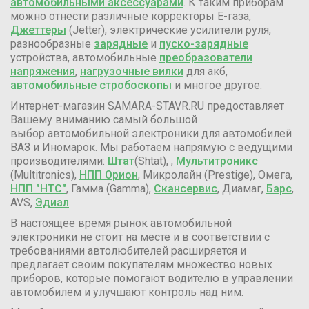
автомобильными аксессуарами
. К таким приборам
можно отнести различные корректоры Е-газа,
Джеттеры
(Jetter), электрические усилители руля,
разнообразные
зарядные
и
пуско-зарядные
устройства, автомобильные
преобразователи
напряжения
,
нагрузочные вилки
для акб,
автомобильные стробоскопы
и многое другое.
Интернет-магазин SAMARA-STAVR.RU предоставляет
Вашему вниманию самый большой
выбор автомобильной электроники для автомобилей
ВАЗ и Иномарок. Мы работаем напрямую с ведущими
производителями:
Штат
(Shtat), ,
Мультитроникс
(Multitronics),
НПП Орион
, Микролайн (Prestige), Омега,
НПП "НТС"
, Гамма (Gamma),
Скансервис
, Диамаг,
Барс
,
AVS,
Эдиал
.
В настоящее время рынок автомобильной
электроники не стоит на месте и в соответствии с
требованиями автолюбителей расширяется и
предлагает своим покупателям множество новых
приборов, которые помогают водителю в управлении
автомобилем и улучшают контроль над ним.