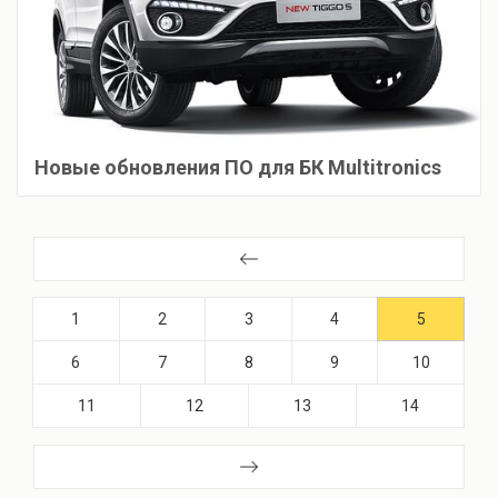
Новые обновления ПО для БК Multitronics
1
2
3
4
5
6
7
8
9
10
11
12
13
14