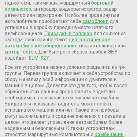
гаджетами, такими как: маршрутный
бортовой
компьютер
, антирадар, видеорегистратор, радар-
детектор или парктроник. Наиболее продвинутые
автолюбители приобретают себе
самоблоки
для
установки в коробку передач вместо штатного
дифференциала.
Присадки в топливо
для снижения
расхода, либо приобретают
диагностическое
автомобильное оборудование
типа автосканер или
мотор тестер
. Для быстрого сброса ошибок ЭБУ
подойдёт
ELM-327
.
Все эти устройства можно условно разделить на три
группы. Первая группа включает в себя устройства по
сбору и анализу всей информации о двигателе и
машине в целом. Делается это для того, чтобы после
обработки этих данных предоставить водителю
необходимые показания всех систем автомобиля.
Увидев эти показания, водитель может понять
исправна его машина или нет. Также эти приборы
могут высчитывать и средние значения о поездке в
целом, что делает управление автомобилем более
надежным и безопасным. К таким устройствам
относятся маршрутные компьютеры и
комбинации