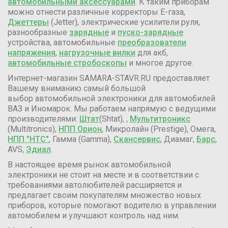
автомобильными аксессуарами
. К таким приборам
можно отнести различные корректоры Е-газа,
Джеттеры
(Jetter), электрические усилители руля,
разнообразные
зарядные
и
пуско-зарядные
устройства, автомобильные
преобразователи
напряжения
,
нагрузочные вилки
для акб,
автомобильные стробоскопы
и многое другое.
Интернет-магазин SAMARA-STAVR.RU предоставляет
Вашему вниманию самый большой
выбор автомобильной электроники для автомобилей
ВАЗ и Иномарок. Мы работаем напрямую с ведущими
производителями:
Штат
(Shtat), ,
Мультитроникс
(Multitronics),
НПП Орион
, Микролайн (Prestige), Омега,
НПП "НТС"
, Гамма (Gamma),
Скансервис
, Диамаг,
Барс
,
AVS,
Эдиал
.
В настоящее время рынок автомобильной
электроники не стоит на месте и в соответствии с
требованиями автолюбителей расширяется и
предлагает своим покупателям множество новых
приборов, которые помогают водителю в управлении
автомобилем и улучшают контроль над ним.