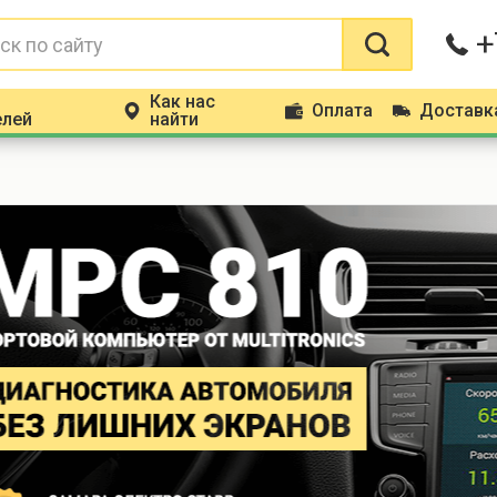
+
Как нас
Оплата
Доставк
m
p
d
елей
найти