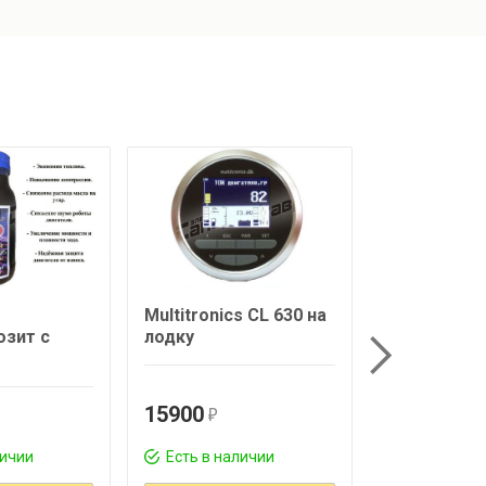
Multitronics CL 630 на
Датчик те
озит с
лодку
двигателя
15900
2650
r
r
личии
Есть в наличии
Есть в нал