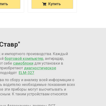
пить
Купить
Ку
Ставр"
к и импортного производства. Каждый
ный
бортовой компьютер
, антирадар,
ют себе
самоблоки
для установки в
 приобретают
диагностическое
У подойдёт
ELM-327
.
ва по сбору и анализу всей информации о
ить водителю необходимые показания всех
кже эти приборы могут высчитывать и
сным. К таким устройствам относятся
ные Автосканеры, тестеры ДСТ,