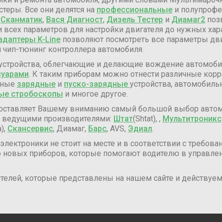
теры. Все они делятся на
профессиональные
и полупрофе
:
Сканматик
,
Вася Диагност
,
Дизель Тестер
и
Диамаг2
поз
 всех параметров для настройки двигателя до нужных ха
адаптеры K-Line
позволяют посмотреть все параметры дви
 чип-тюнинг контроллера автомобиля.
и устройства, облегчающие и делающие вождение автомоб
суарами
. К таким приборам можно отнести различные корр
азные
зарядные
и
пуско-зарядные
устройства, автомобил
ые стробоскопы
и многое другое.
оставляет Вашему вниманию самый большой выбор автом
с ведущими производителями:
Штат
(Shtat), ,
Мультитроникс
),
Скансервис
, Диамаг,
Барс
, AVS,
Эдиал
.
лектроники не стоит на месте и в соответствии с требов
 новых приборов, которые помогают водителю в управле
елей, которые представлены на нашем сайте и действуем 