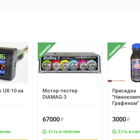
s UX-10 на
Мотор-тестер
Присадка
DIAMAG-3
"Нанокомп
Графеном"
67000
3000
r
r
личии
Есть в наличии
Есть в на