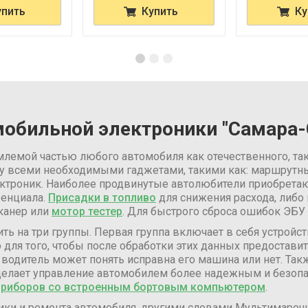
упить
Купить
Ку
мобильной электроники "Самара-
млемой частью любого автомобиля как отечественного, та
ну всеми необходимыми гаджетами, такими как: маршрут
арктроник. Наиболее продвинутые автолюбители приобрета
ренциала.
Присадки в топливо
для снижения расхода, либо
канер или
мотор тестер
. Для быстрого сброса ошибок ЭБ
ть на три группы. Первая группа включает в себя устройст
о для того, чтобы после обработки этих данных предостав
, водитель может понять исправна его машина или нет. Та
 делает управление автомобилем более надежным и безопа
приборов со встроенным бортовым компьютером
.
тики и ремонта автомобиля, другими словами Мультимароч