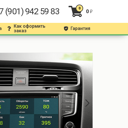
7 (901) 942 59 83
0
0
r
Как оформить
а
Гарантия
q
g
заказ