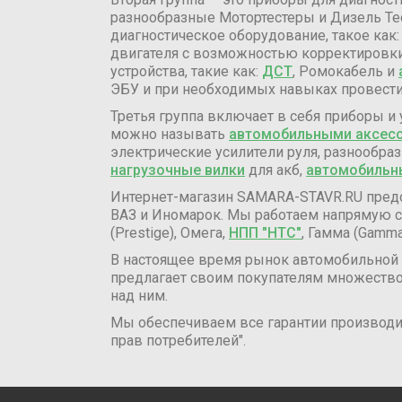
разнообразные Мотортестеры и Дизель Тес
диагностическое оборудование, такое как
двигателя с возможностью корректировки
устройства, такие как:
ДСТ
, Ромокабель и
ЭБУ и при необходимых навыках провести
Третья группа включает в себя приборы 
можно называть
автомобильными аксес
электрические усилители руля, разнообр
нагрузочные вилки
для акб,
автомобильн
Интернет-магазин SAMARA-STAVR.RU пред
ВАЗ и Иномарок. Мы работаем напрямую 
(Prestige), Омега,
НПП "НТС"
, Гамма (Gamma
В настоящее время рынок автомобильной э
предлагает своим покупателям множество
над ним.
Мы обеспечиваем все гарантии производит
прав потребителей".