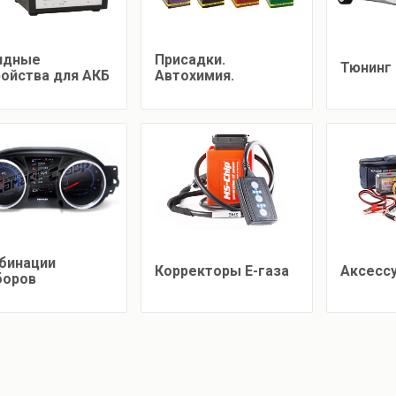
ядные
Присадки.
Тюнинг 
ройства для АКБ
Автохимия.
бинации
Корректоры Е-газа
Аксесс
боров